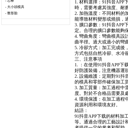
- 芯棒
1. 材料選擇：91抖音
- 大小頭模具
時，需要考慮其強度、耐
2. 加熱溫度：不同材料
- 整形胎
能導致材料變形或燒損，
3. 擴口參數：91抖音
定。合理的擴口參數能夠
4. 彎曲角度：彎曲模具
曲半徑。過大或過小的彎
5. 冷卻方式：加工完成
方式包括自然冷卻、水冷
三、注意事項
1. ：在使用91抖音A
好防護裝備，注意機器運
2. 設備維護：定期對9
的模具和零部件確保加工
3. 加工質量：加工過程
度。對於不合格品需要及
4. 環境保護：在加工過
資源利用和環境友好。
結語：
91抖音APP下载的材料
等。通過合理的工藝設計
者提供一定的參考和幫助，