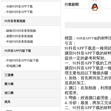
行業新聞
- 冷推91抖音APP下载
- 中頻91抖音APP下载
91抖音香蕉视频
- 鏈條式91抖音香蕉视频
- 液壓91抖音香蕉视频
標題：
的材料
91抖音APP下载
- 中頻91抖音香蕉视频
引言：
91抖音APP下载是一種
91抖音APP污版下载
擴寫91抖音APP下载的
提供一定的參考和幫助。
- 中頻91抖音APP污版下载
一、91抖音APP下载的工
- 管端擴口機
擴寫91抖音APP下载是
理主要包括以下幾個步驟
三通機
1. 加熱：首先將待加工
並易於加工。
壓力機
2. 擴口：在加熱後，利
程需求。
坡口機
3. 彎曲：經過擴口處理
模具
4. 冷卻：最後，將加工
二、91抖音APP下载的材